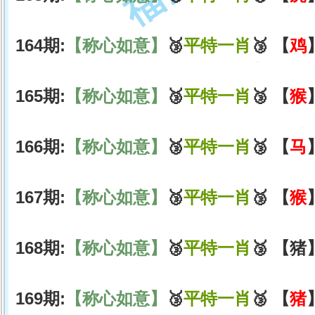
164期:
【称心如意】
🥉
平特一肖
🥉 【
鸡
165期:
【称心如意】
🥉
平特一肖
🥉 【
猴
166期:
【称心如意】
🥉
平特一肖
🥉 【
马
167期:
【称心如意】
🥉
平特一肖
🥉 【
猴
168期:
【称心如意】
🥉
平特一肖
🥉 【猪
169期:
【称心如意】
🥉
平特一肖
🥉 【
猪