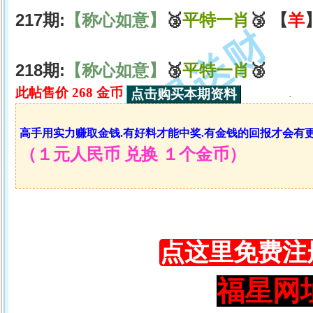
217期:
【称心如意】
🥉
平特一肖
🥉 【
羊
218期:
【称心如意】
🥉
平特一肖
🥉
此帖售价 268 金币
高手用实力赚取金钱.有好料才能中奖.有金钱的回报才会有
（１元人民币 兑换 １个金币）
点这里免费注
福星网址：