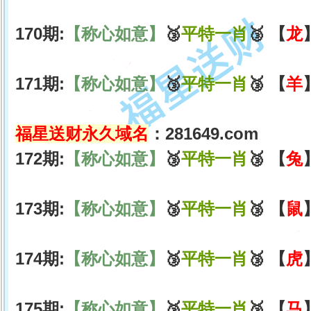
170期:
【称心如意】
🥉
平特一肖
🥉 【
龙
171期:
【称心如意】
🥉
平特一肖
🥉 【
羊
福星送财永久域名
：281649.com
172期:
【称心如意】
🥉
平特一肖
🥉 【
兔
173期:
【称心如意】
🥉
平特一肖
🥉 【
鼠
174期:
【称心如意】
🥉
平特一肖
🥉 【
虎
175期:
【称心如意】
🥉
平特一肖
🥉 【
马