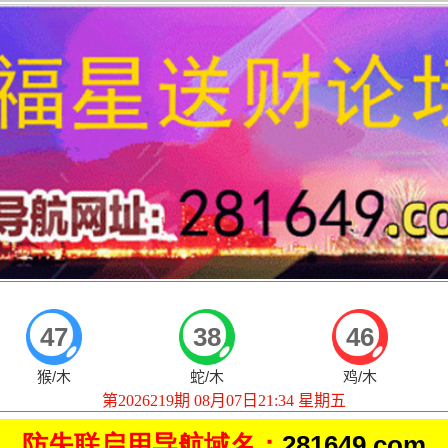
防失联启用导航域名：
281649.com