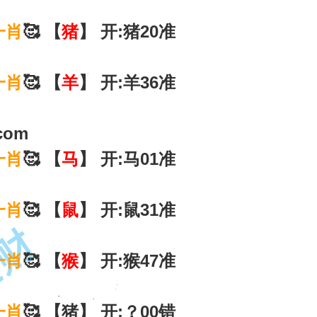
一肖
🥰 【
猪
】 开:猪20准
一肖
🥰 【
羊
】 开:羊36准
com
一肖
🥰 【
马
】 开:马01准
一肖
🥰 【
鼠
】 开:鼠31准
一肖
🥰 【
猴
】 开:猴47准
一肖
🥰 【猪】 开:？00错