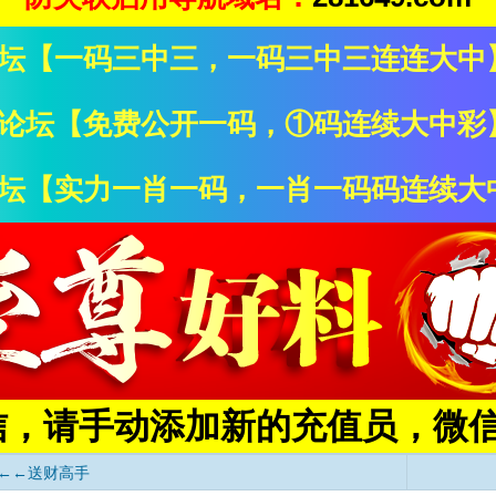
坛【一码三中三，一码三中三连连大中
论坛【免费公开一码，①码连续大中彩
坛【实力一肖一码，一肖一码码连续大
请手动添加新的充值员，微信号：Q
》←←送财高手