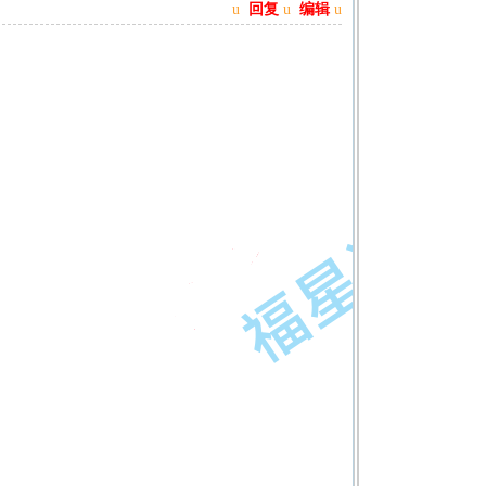
u
回复
u
编辑
u