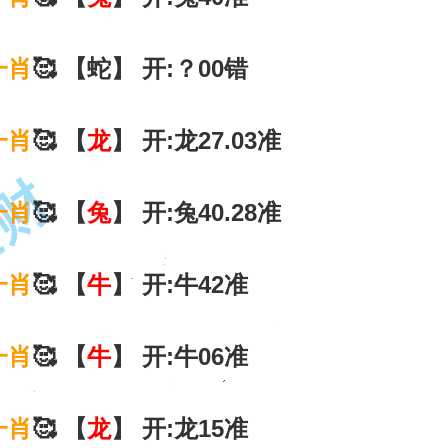
一肖
🥰 【蛇】 开:？00错
一肖
🥰 【
龙
】 开:龙27.03准
一肖
🥰 【
兔
】 开:兔40.28准
一肖
🥰 【
牛
】 开:牛42准
一肖
🥰 【
牛
】 开:牛06准
一肖
🥰 【
龙
】 开:龙15准