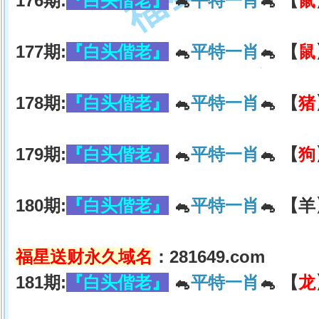
176期:
『白头偕老』
🐁
平特一肖
🐁 【
鼠
177期:
『白头偕老』
🐁
平特一肖
🐁 【
鼠
178期:
『白头偕老』
🐁
平特一肖
🐁 【
猪
179期:
『白头偕老』
🐁
平特一肖
🐁 【
狗
180期:
『白头偕老』
🐁
平特一肖
🐁 【羊
福星送财永久域名
：281649.com
181期:
『白头偕老』
🐁
平特一肖
🐁 【
龙