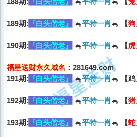
188期:
『白头偕老』
🐁
平特一肖
🐁 【
兔
189期:
『白头偕老』
🐁
平特一肖
🐁 【
狗
190期:
『白头偕老』
🐁
平特一肖
🐁 【
虎
福星送财永久域名
：281649.com
191期:
『白头偕老』
🐁
平特一肖
🐁 【鸡
192期:
『白头偕老』
🐁
平特一肖
🐁 【
猪
193期:
『白头偕老』
🐁
平特一肖
🐁 【
蛇