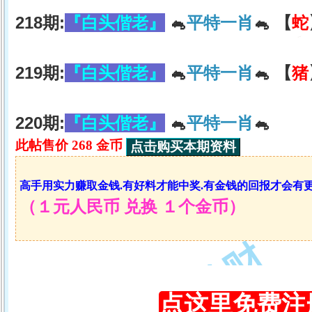
218期:
『白头偕老』
🐁
平特一肖
🐁 【
蛇
219期:
『白头偕老』
🐁
平特一肖
🐁 【
猪
220期:
『白头偕老』
🐁
平特一肖
🐁
此帖售价 268 金币
高手用实力赚取金钱.有好料才能中奖.有金钱的回报才会有
（１元人民币 兑换 １个金币）
点这里免费注