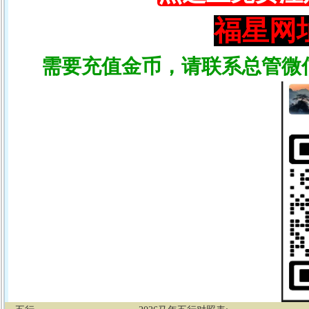
福星网址：
需要充值金币，请联系总管微信号：qq14