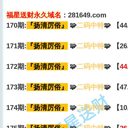
福星送财永久域名
：281649.com
170期:
『扬清厉俗』
🧩
二码中特
🧩 【44
171期:
『扬清厉俗』
🧩
二码中特
🧩 【26
172期:
『扬清厉俗』
🧩
二码中特
🧩 【
44
173期:
『扬清厉俗』
🧩
二码中特
🧩 【47
174期:
『扬清厉俗』
🧩
二码中特
🧩 【1