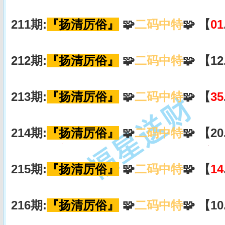
211期:
『扬清厉俗』
🧩
二码中特
🧩 【
01
212期:
『扬清厉俗』
🧩
二码中特
🧩 【12
213期:
『扬清厉俗』
🧩
二码中特
🧩 【
35
214期:
『扬清厉俗』
🧩
二码中特
🧩 【2
215期:
『扬清厉俗』
🧩
二码中特
🧩 【
14
216期:
『扬清厉俗』
🧩
二码中特
🧩 【10