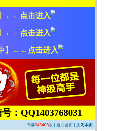
】←←点击进入
】←←点击进入
中】←←点击进入
Q1403768031
阅读
346403
次 |
返回首页
|
关闭本页