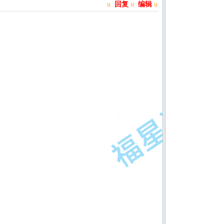
u
回复
u
编辑
u