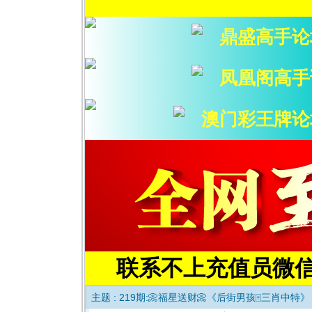
鼎盛高手论
凤凰阁高手
澳门彩王牌论
联系不上充值员微信，
主题 :
219期:📀福星送财📀《后街男孩🀄三肖中特