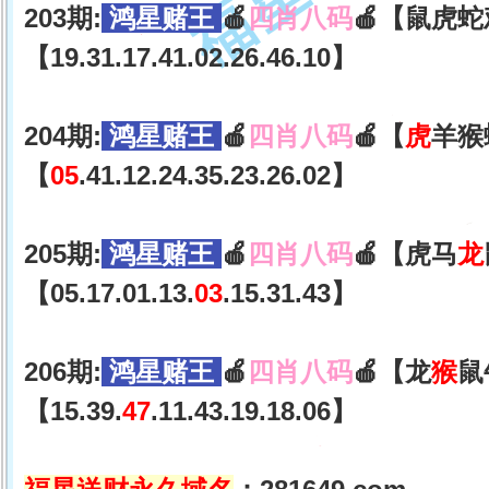
203期:
鸿星赌王
🍎
四肖八码
🍎【鼠虎蛇
【19.31.17.41.02.26.46.10】
204期:
鸿星赌王
🍎
四肖八码
🍎【
虎
羊猴
【
05
.41.12.24.35.23.26.02】
205期:
鸿星赌王
🍎
四肖八码
🍎【虎马
龙
【05.17.01.13.
03
.15.31.43】
206期:
鸿星赌王
🍎
四肖八码
🍎【龙
猴
鼠
【15.39.
47
.11.43.19.18.06】