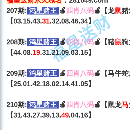
福星送财永久域名
：281649.com
207期:
鸿星赌王
🍎
四肖八码
🍎【龙
鼠
猪
【03.15.43.
31
.32.08.46.34】
208期:
鸿星赌王
🍎
四肖八码
🍎【猪
鼠
狗
【44.08.
19
.31.21.09.03.15】
209期:
鸿星赌王
🍎
四肖八码
🍎【马牛蛇
【25.01.42.18.02.14.41.05】
210期:
鸿星赌王
🍎
四肖八码
🍎【鼠龙
马
【31.43.27.39.13.
49
.04.16】