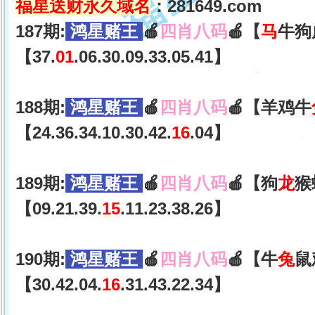
福星送财永久域名
：281649.com
187期:
鸿星赌王
🍎
四肖八码
🍎【
马
牛狗
【37.
01
.06.30.09.33.05.41】
188期:
鸿星赌王
🍎
四肖八码
🍎【羊鸡牛
【24.36.34.10.30.42.
16
.04】
189期:
鸿星赌王
🍎
四肖八码
🍎【狗
龙
猴
【09.21.39.
15
.11.23.38.26】
190期:
鸿星赌王
🍎
四肖八码
🍎【牛
兔
鼠
【30.42.04.
16
.31.43.22.34】