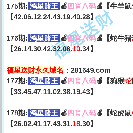
175期:
鸿星赌王
🍎
四肖八码
🍎【牛羊鼠
【42.06.12.24.43.19.40.28】
176期:
鸿星赌王
🍎
四肖八码
🍎【蛇牛猪
【26.14.30.42.32.08.
10
.34】
福星送财永久域名
：281649.com
177期:
鸿星赌王
🍎
四肖八码
🍎【狗猴
蛇
【33.45.47.11.02.38.19.43】
178期:
鸿星赌王
🍎
四肖八码
🍎【蛇虎鼠
【26.02.41.17.43.31.
18
.30】