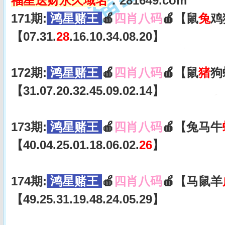
福星送财永久域名
：281649.com
171期:
鸿星赌王
🍎
四肖八码
🍎【鼠
兔
鸡
【07.31.
28
.16.10.34.08.20】
172期:
鸿星赌王
🍎
四肖八码
🍎【鼠
猪
狗
【31.07.20.32.45.09.02.14】
173期:
鸿星赌王
🍎
四肖八码
🍎【兔马牛
【40.04.25.01.18.06.02.
26
】
174期:
鸿星赌王
🍎
四肖八码
🍎【马鼠羊
【49.25.31.19.48.24.05.29】