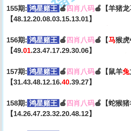
155期:
鸿星赌王
🍎
四肖八码
🍎【羊猪龙
【48.12.20.08.03.15.13.01】
156期:
鸿星赌王
🍎
四肖八码
🍎【
马
猴虎
【49.
01
.23.47.17.29.30.06】
157期:
鸿星赌王
🍎
四肖八码
🍎【鼠羊
兔
【31.43.48.12.16.
40
.39.27】
158期:
鸿星赌王
🍎
四肖八码
🍎【蛇猴猪
【14.26.47.23.32.20.48.12】