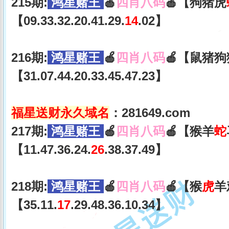
215期:
鸿星赌王
🍎
四肖八码
🍎【狗猪虎
【09.33.32.20.41.29.
14
.02】
216期:
鸿星赌王
🍎
四肖八码
🍎【鼠猪狗
【31.07.44.20.33.45.47.23】
福星送财永久域名
：281649.com
217期:
鸿星赌王
🍎
四肖八码
🍎【猴羊
蛇
【11.47.36.24.
26
.38.37.49】
218期:
鸿星赌王
🍎
四肖八码
🍎【猴
虎
羊
【35.11.
17
.29.48.36.10.34】