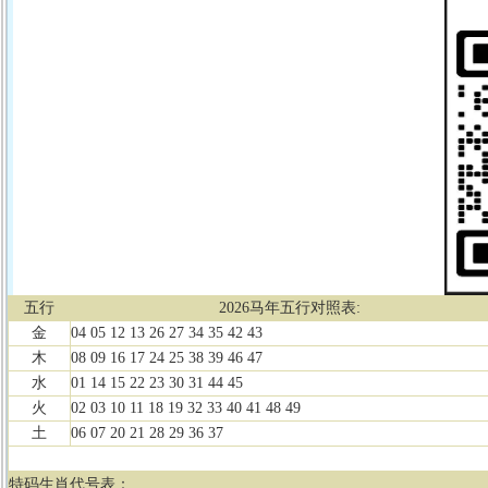
五行
2026马年五行对照表:
金
04 05 12 13 26 27 34 35 42 43
木
08 09 16 17 24 25 38 39 46 47
水
01 14 15 22 23 30 31 44 45
火
02 03 10 11 18 19 32 33 40 41 48 49
土
06 07 20 21 28 29 36 37
特码生肖代号表：