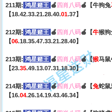
211期:
鸿星赌王
🍎
四肖八码
🍎【牛狗兔
【18.42.33.21.28.40.
01
.37】
212期:
鸿星赌王
🍎
四肖八码
🍎【
牛
猴狗
【
06
.18.35.47.33.21.28.40】
213期:
鸿星赌王
🍎
四肖八码
🍎【
猴
马鼠
【23.
35
.49.13.07.31.18.30】
214期:
鸿星赌王
🍎
四肖八码
🍎【
兔
蛇鼠
【16.
04
.26.14.19.43.46.34】