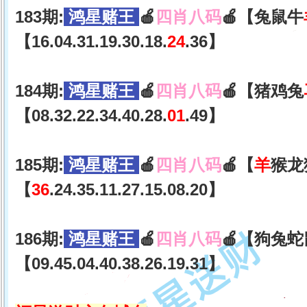
183期:
鸿星赌王
🍎
四肖八码
🍎【兔鼠牛
【16.04.31.19.30.18.
24
.36】
184期:
鸿星赌王
🍎
四肖八码
🍎【猪鸡兔
【08.32.22.34.40.28.
01
.49】
185期:
鸿星赌王
🍎
四肖八码
🍎【
羊
猴龙
【
36
.24.35.11.27.15.08.20】
186期:
鸿星赌王
🍎
四肖八码
🍎【狗兔蛇
【09.45.04.40.38.26.19.31】