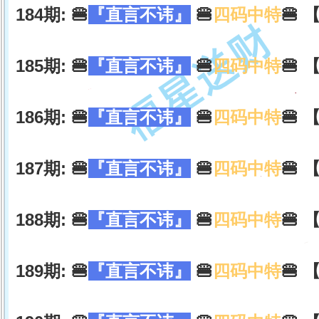
184期: 🍔
『直言不讳』
🍔
四码中特
🍔 【
185期: 🍔
『直言不讳』
🍔
四码中特
🍔 【
186期: 🍔
『直言不讳』
🍔
四码中特
🍔 【
187期: 🍔
『直言不讳』
🍔
四码中特
🍔 
188期: 🍔
『直言不讳』
🍔
四码中特
🍔 【
189期: 🍔
『直言不讳』
🍔
四码中特
🍔 