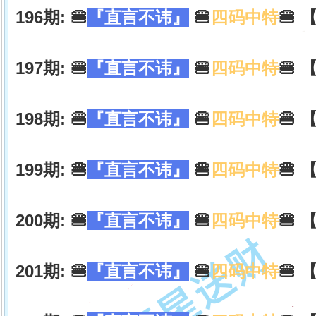
196期: 🍔
『直言不讳』
🍔
四码中特
🍔 
197期: 🍔
『直言不讳』
🍔
四码中特
🍔 
198期: 🍔
『直言不讳』
🍔
四码中特
🍔 
199期: 🍔
『直言不讳』
🍔
四码中特
🍔 
200期: 🍔
『直言不讳』
🍔
四码中特
🍔 【
201期: 🍔
『直言不讳』
🍔
四码中特
🍔 