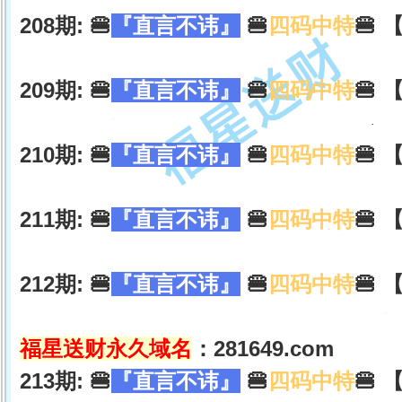
208期: 🍔
『直言不讳』
🍔
四码中特
🍔 【
209期: 🍔
『直言不讳』
🍔
四码中特
🍔 【
210期: 🍔
『直言不讳』
🍔
四码中特
🍔 
211期: 🍔
『直言不讳』
🍔
四码中特
🍔 
212期: 🍔
『直言不讳』
🍔
四码中特
🍔 【
福星送财永久域名
：281649.com
213期: 🍔
『直言不讳』
🍔
四码中特
🍔 【