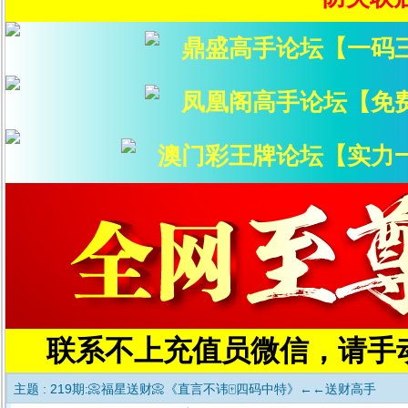
鼎盛高手论坛【一码
凤凰阁高手论坛【免
澳门彩王牌论坛【实力
联系不上充值员微信，请手动添
主题 :
219期:📀福星送财📀《直言不讳🀄四码中特》←←送财高手