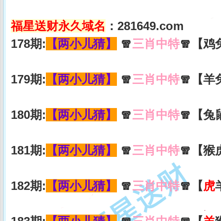
福星送财永久域名
：281649.com
178期:
【两小儿猜】
🧣
三肖中特
🧣【鸡
179期:
【两小儿猜】
🧣
三肖中特
🧣【羊
180期:
【两小儿猜】
🧣
三肖中特
🧣【兔
181期:
【两小儿猜】
🧣
三肖中特
🧣【猴
182期:
【两小儿猜】
🧣
三肖中特
🧣【
虎