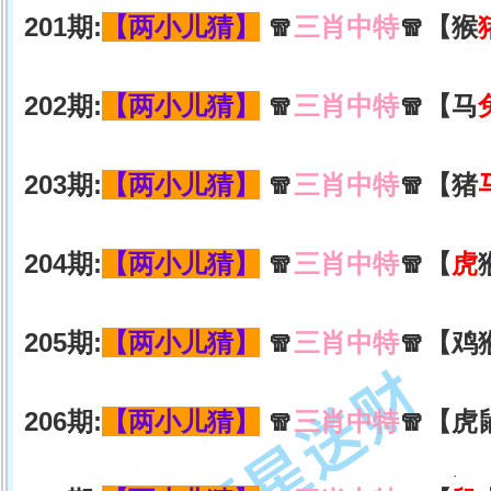
201期:
【两小儿猜】
🧣
三肖中特
🧣【猴
202期:
【两小儿猜】
🧣
三肖中特
🧣【马
203期:
【两小儿猜】
🧣
三肖中特
🧣【猪
204期:
【两小儿猜】
🧣
三肖中特
🧣【
虎
205期:
【两小儿猜】
🧣
三肖中特
🧣【鸡
206期:
【两小儿猜】
🧣
三肖中特
🧣【虎