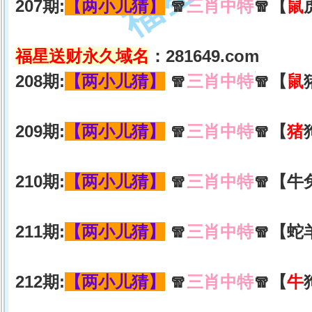
207期:
【两小儿猜】
🧣
三肖中特
🧣【
鼠
福星送财永久域名
：281649.com
208期:
【两小儿猜】
🧣
三肖中特
🧣【
鼠
209期:
【两小儿猜】
🧣
三肖中特
🧣【
猪
210期:
【两小儿猜】
🧣
三肖中特
🧣【牛
211期:
【两小儿猜】
🧣
三肖中特
🧣【蛇
212期:
【两小儿猜】
🧣
三肖中特
🧣【
牛