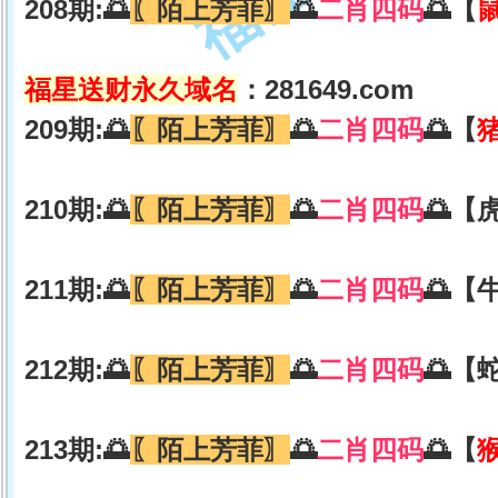
208期:🌅
〖陌上芳菲〗
🌅
二肖四码
🌅【
福星送财永久域名
：281649.com
209期:🌅
〖陌上芳菲〗
🌅
二肖四码
🌅【
210期:🌅
〖陌上芳菲〗
🌅
二肖四码
🌅【
211期:🌅
〖陌上芳菲〗
🌅
二肖四码
🌅【
212期:🌅
〖陌上芳菲〗
🌅
二肖四码
🌅【蛇
213期:🌅
〖陌上芳菲〗
🌅
二肖四码
🌅【