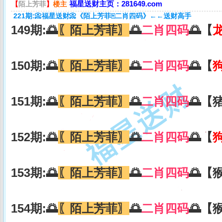
福星送财主页：281649.com
【
陌上芳菲
】
楼主
221期:📀福星送财📀《陌上芳菲🀄二肖四码》←←送财高手
149期:🌅
〖陌上芳菲〗
🌅
二肖四码
🌅【
150期:🌅
〖陌上芳菲〗
🌅
二肖四码
🌅【
151期:🌅
〖陌上芳菲〗
🌅
二肖四码
🌅【
152期:🌅
〖陌上芳菲〗
🌅
二肖四码
🌅【
153期:🌅
〖陌上芳菲〗
🌅
二肖四码
🌅【猴
154期:🌅
〖陌上芳菲〗
🌅
二肖四码
🌅【