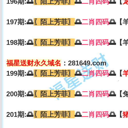
196期:🌅
〖陌上芳菲〗
🌅
二肖四码
🌅【
197期:🌅
〖陌上芳菲〗
🌅
二肖四码
🌅【
198期:🌅
〖陌上芳菲〗
🌅
二肖四码
🌅【羊
福星送财永久域名
：281649.com
199期:🌅
〖陌上芳菲〗
🌅
二肖四码
🌅【
200期:🌅
〖陌上芳菲〗
🌅
二肖四码
🌅【
201期:🌅
〖陌上芳菲〗
🌅
二肖四码
🌅【