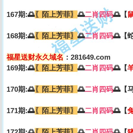
167期:🌅
〖陌上芳菲〗
🌅
二肖四码
🌅【
168期:🌅
〖陌上芳菲〗
🌅
二肖四码
🌅【蛇
福星送财永久域名
：281649.com
169期:🌅
〖陌上芳菲〗
🌅
二肖四码
🌅【
170期:🌅
〖陌上芳菲〗
🌅
二肖四码
🌅【
171期:🌅
〖陌上芳菲〗
🌅
二肖四码
🌅【
172期:🌅
〖陌上芳菲〗
🌅
二肖四码
🌅【